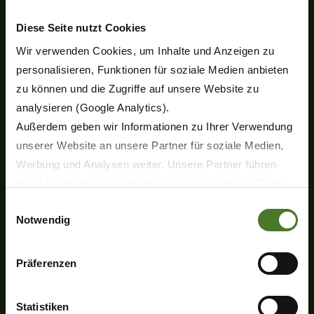
Diese Seite nutzt Cookies
Wir verwenden Cookies, um Inhalte und Anzeigen zu
Heinrich-Krone-Straße 10
personalisieren, Funktionen für soziale Medien anbieten
D-48480 Spelle
zu können und die Zugriffe auf unsere Website zu
Tel.
+49 (0) 5977-9350
analysieren (Google Analytics).
Fax +49 (0) 5977-935-339
Außerdem geben wir Informationen zu Ihrer Verwendung
info.ldm@krone.de
unserer Website an unsere Partner für soziale Medien,
Werbung und Analysen weiter. Unsere Partner führen
diese Informationen möglicherweise mit weiteren Daten
zusammen, die Sie ihnen bereitgestellt haben oder die
Einwilligungsauswahl
Notwendig
sie im Rahmen Ihrer Nutzung der Dienste gesammelt
haben.
Produkte
Wir setzen im Rahmen des Trackings auch Dienstleister
Präferenzen
Neuheiten
in Drittländern außerhalb der EU mit abweichenden
Scheibenmähwerke
Datenschutzbestimmungen ein, wodurch das Risiko von
Kreiselzettwender
Statistiken