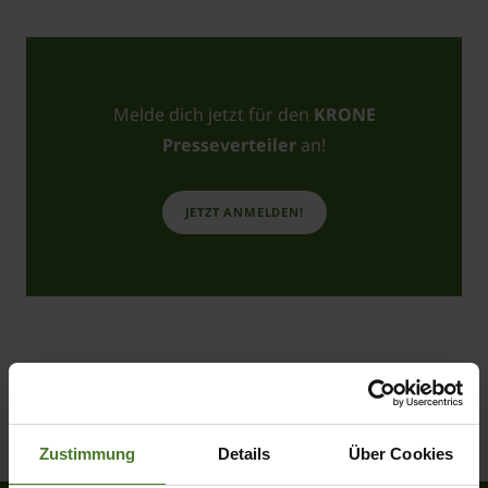
Melde dich jetzt für den
KRONE
Presseverteiler
an!
JETZT ANMELDEN!
No news
Zustimmung
Details
Über Cookies