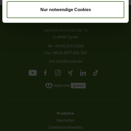
Nur notwendige Cookies
Heinrich-Krone-Straße 10
D-48480 Spelle
Tel.
+49 (0) 5977-9350
Fax +49 (0) 5977-935-339
info.ldm@krone.de
Produkte
Neuheiten
Scheibenmähwerke