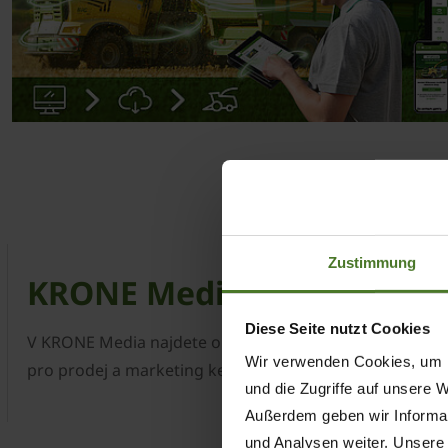
Zustimmung
KRONE Media
Diese Seite nutzt Cookies
V KRONE Media najdete obrázky strojů a brožury a také 
Wir verwenden Cookies, um I
pro prodej a marketing ke stažení.
und die Zugriffe auf unsere 
Außerdem geben wir Informat
und Analysen weiter. Unsere