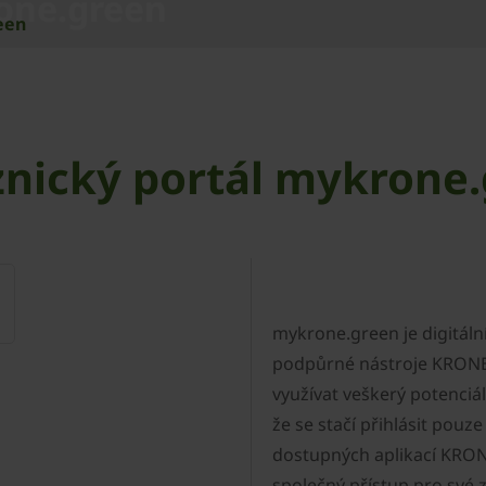
one.green
een
nický portál mykrone
mykrone.green je digitální
podpůrné nástroje KRONE,
využívat veškerý potenciál
že se stačí přihlásit pouz
dostupných aplikací KRON
společný přístup pro své z