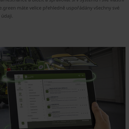
ne.green máte velice přehledně uspořádány všechny své
 údaji.