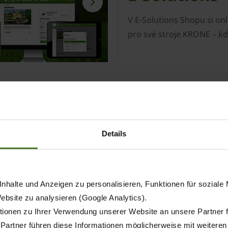
V E-Solutions Shopu si onli
pro své stroje KRONE – kdy
Details
nejdůležitější informace
nhalte und Anzeigen zu personalisieren, Funktionen für soziale
Website zu analysieren (Google Analytics).
ionen zu Ihrer Verwendung unserer Website an unsere Partner 
 Partner führen diese Informationen möglicherweise mit weitere