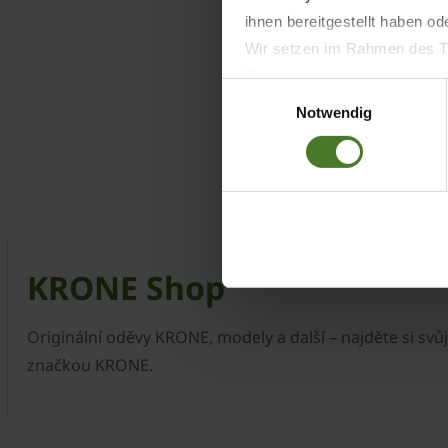
ihnen bereitgestellt haben o
Wir setzen im Rahmen des Tr
Datenschutzbestimmungen ein,
Einwilligungsauswahl
Daten bestehen kann.
Notwendig
Datenschutzhinweise
Impressum
KRONE Shop
Originální oděvy KRONE, modely a další – najděte si svů
značkou KRONE.