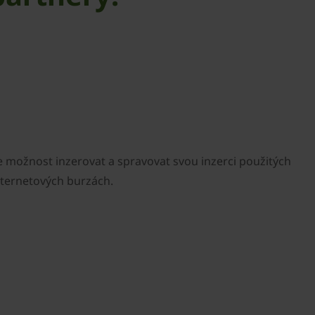
d
ožnost inzerovat a spravovat svou inzerci použitých
nternetových burzách.