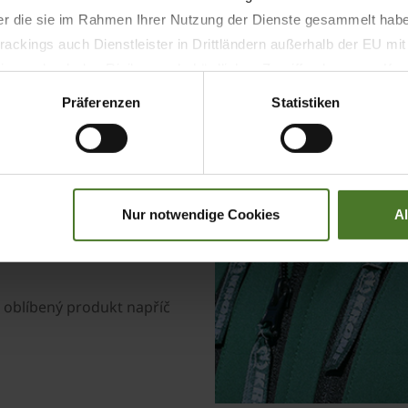
der die sie im Rahmen Ihrer Nutzung der Dienste gesammelt hab
ackings auch Dienstleister in Drittländern außerhalb der EU mi
Smart Telem
 wodurch das Risiko von behördlichen Zugriffen bzw. von Kontro
Präferenzen
Statistiken
Udržujte si přehled o svých
kdekoliv.
Nur notwendige Cookies
A
j oblíbený produkt napříč