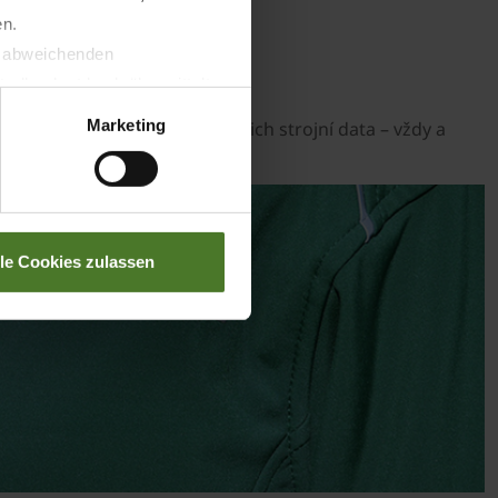
en.
t abweichenden
atics
llverlust bzgl. übermittelter
Marketing
 strojích KRONE a sledujte jejich strojní data – vždy a
lle Cookies zulassen