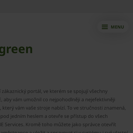
MENU
.green
 zákaznický portál, ve kterém se spojují všechny
 aby vám umožnil co nejpohodlněji a nejefektivněji
, který vám vaše stroje nabízí. To ve stručnosti znamená,
e pod jedním heslem a otevře se přístup do všech
E Services. Kromě toho můžete jako správce otevřít
aměstnance a uložit a spravovat si v systému i své vlastní