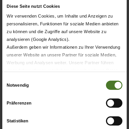
Diese Seite nutzt Cookies
Wir verwenden Cookies, um Inhalte und Anzeigen zu
personalisieren, Funktionen für soziale Medien anbieten
zu können und die Zugriffe auf unsere Website zu
analysieren (Google Analytics).
Außerdem geben wir Informationen zu Ihrer Verwendung
unserer Website an unsere Partner für soziale Medien,
Werbung und Analysen weiter. Unsere Partner führen
diese Informationen möglicherweise mit weiteren Daten
20.05.2026
zusammen, die Sie ihnen bereitgestellt haben oder die
Einwilligungsauswahl
TISK
PRODUKTY
Notwendig
sie im Rahmen Ihrer Nutzung der Dienste gesammelt
haben.
Wir setzen im Rahmen des Trackings auch Dienstleister
30 let KRONE BiG M – první samojízdný
Präferenzen
žací stroj světa slaví jubileum
in Drittländern außerhalb der EU mit abweichenden
Datenschutzbestimmungen ein, wodurch das Risiko von
Statistiken
behördlichen Zugriffen bzw. von Kontrollverlust bzgl.
ZJISTIT VÍC