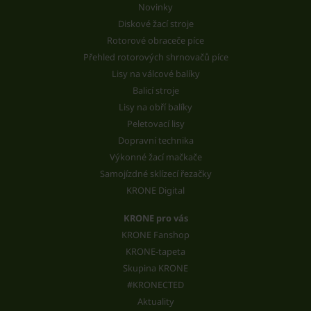
Novinky
Diskové žací stroje
Rotorové obraceče píce
Přehled rotorových shrnovačů píce
Lisy na válcové balíky
Balicí stroje
Lisy na obří balíky
Peletovací lisy
Dopravní technika
Výkonné žací mačkače
Samojízdné sklízecí řezačky
KRONE Digital
KRONE pro vás
KRONE Fanshop
KRONE-tapeta
Skupina KRONE
#KRONECTED
Aktuality