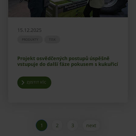
15.12.2025
PRODUKTY
TISK
Projekt osvědčených postupů úspěšně
vstupuje do další fáze pokusem s kukuřicí
ZJISTIT VÍC
1
2
3
next