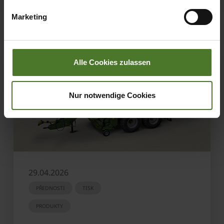
übermittelter Daten bestehen kann.
Marketing
Datenschutzhinweise
Impressum
Alle Cookies zulassen
Nur notwendige Cookies
29.04.2026
PŘEDNOSTI
TISK
PRODUKTY