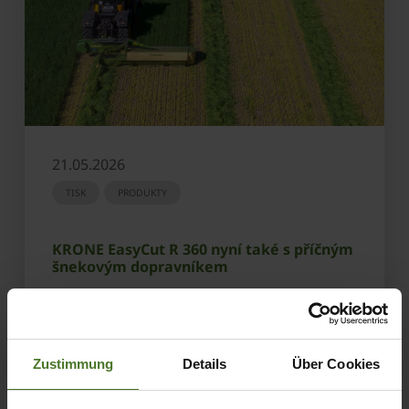
21.05.2026
TISK
PRODUKTY
KRONE EasyCut R 360 nyní také s příčným
šnekovým dopravníkem
ZJISTIT VÍC
Zustimmung
Details
Über Cookies