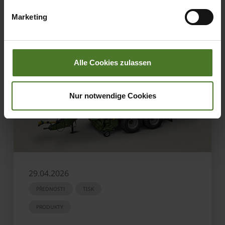
übermittelter Daten bestehen kann.
Marketing
Datenschutzhinweise
Impressum
Alle Cookies zulassen
Nur notwendige Cookies
29.04.2026
PŘEDNOSTI
TISK
PRODUKTY