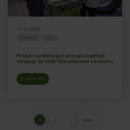
15.12.2025
PRODUKTY
TISK
Projekt osvědčených postupů úspěšně
vstupuje do další fáze pokusem s kukuřicí
ZJISTIT VÍC
1
2
3
next