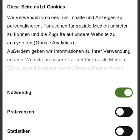
Diese Seite nutzt Cookies
Wir verwenden Cookies, um Inhalte und Anzeigen zu
personalisieren, Funktionen für soziale Medien anbieten
zu können und die Zugriffe auf unsere Website zu
analysieren (Google Analytics).
Außerdem geben wir Informationen zu Ihrer Verwendung
unserer Website an unsere Partner für soziale Medien,
Werbung und Analysen weiter. Unsere Partner führen
diese Informationen möglicherweise mit weiteren Daten
20.05.2026
zusammen, die Sie ihnen bereitgestellt haben oder die
Einwilligungsauswahl
TISK
PRODUKTY
Notwendig
sie im Rahmen Ihrer Nutzung der Dienste gesammelt
haben.
Wir setzen im Rahmen des Trackings auch Dienstleister
30 let KRONE BiG M – první samojízdný
Präferenzen
žací stroj světa slaví jubileum
in Drittländern außerhalb der EU mit abweichenden
Datenschutzbestimmungen ein, wodurch das Risiko von
Statistiken
behördlichen Zugriffen bzw. von Kontrollverlust bzgl.
ZJISTIT VÍC