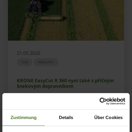
21.05.2026
TISK
PRODUKTY
KRONE EasyCut R 360 nyní také s příčným
šnekovým dopravníkem
ZJISTIT VÍC
Zustimmung
Details
Über Cookies