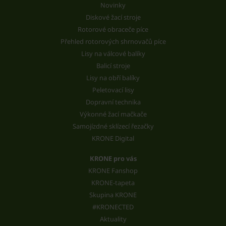
Novinky
Diskové žací stroje
Rotorové obraceče píce
Přehled rotorových shrnovačů píce
Lisy na válcové balíky
Balicí stroje
Lisy na obří balíky
Peletovací lisy
Dopravní technika
Výkonné žací mačkače
Samojízdné sklízecí řezačky
KRONE Digital
KRONE pro vás
KRONE Fanshop
KRONE-tapeta
Skupina KRONE
#KRONECTED
Aktuality