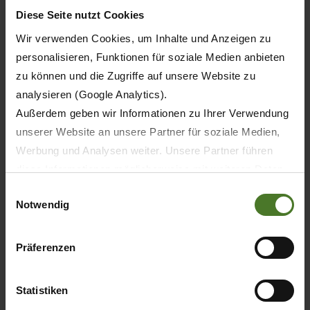
Diese Seite nutzt Cookies
Wir verwenden Cookies, um Inhalte und Anzeigen zu
personalisieren, Funktionen für soziale Medien anbieten
zu können und die Zugriffe auf unsere Website zu
analysieren (Google Analytics).
Außerdem geben wir Informationen zu Ihrer Verwendung
unserer Website an unsere Partner für soziale Medien,
Werbung und Analysen weiter. Unsere Partner führen
diese Informationen möglicherweise mit weiteren Daten
20.05.2026
zusammen, die Sie ihnen bereitgestellt haben oder die
Einwilligungsauswahl
TISK
PRODUKTY
Notwendig
sie im Rahmen Ihrer Nutzung der Dienste gesammelt
haben.
Wir setzen im Rahmen des Trackings auch Dienstleister
30 let KRONE BiG M – první samojízdný
Präferenzen
žací stroj světa slaví jubileum
in Drittländern außerhalb der EU mit abweichenden
Datenschutzbestimmungen ein, wodurch das Risiko von
Statistiken
behördlichen Zugriffen bzw. von Kontrollverlust bzgl.
ZJISTIT VÍC