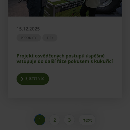
15.12.2025
PRODUKTY
TISK
Projekt osvědčených postupů úspěšně
vstupuje do další fáze pokusem s kukuřicí
ZJISTIT VÍC
1
2
3
next