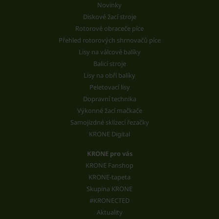
Novinky
Diskové žací stroje
Rotorové obraceče píce
Přehled rotorových shrnovačů píce
Lisy na válcové balíky
Balicí stroje
Lisy na obří balíky
Peletovací lisy
Dopravní technika
Výkonné žací mačkače
Samojízdné sklízecí řezačky
KRONE Digital
KRONE pro vás
KRONE Fanshop
KRONE-tapeta
Skupina KRONE
#KRONECTED
Aktuality