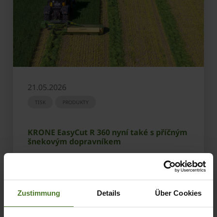
21.05.2026
TISK
PRODUKTY
KRONE EasyCut R 360 nyní také s příčným
šnekovým dopravníkem
ZJISTIT VÍC
Zustimmung
Details
Über Cookies