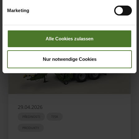
übermittelter Daten bestehen kann.
Marketing
Datenschutzhinweise
Impressum
Alle Cookies zulassen
Nur notwendige Cookies
29.04.2026
PŘEDNOSTI
TISK
PRODUKTY