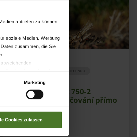
 Medien anbieten zu können
für soziale Medien, Werbung
n Daten zusammen, die Sie
en.
04.09.2025
t abweichenden
llverlust bzgl. übermittelter
TISK
PRODUKTY
AGRITECHNICA
Marketing
KRONE XCollect 750-2
RotoChop – mulčování přímo
při sklizni
lle Cookies zulassen
ZJISTIT VÍC