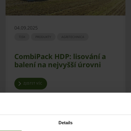
04.09.2025
TISK
PRODUKTY
AGRITECHNICA
CombiPack HDP: lisování a
balení na nejvyšší úrovni
ZJISTIT VÍC
Details