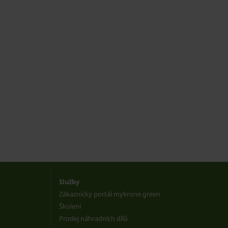
Služby
Zákaznický portál mykrone.green
Školení
Prodej náhradních dílů