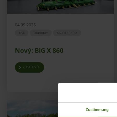
04.09.2025
TISK
PRODUKTY
AGRITECHNICA
Nový: BiG X 860
ZJISTIT VÍC
Zustimmung