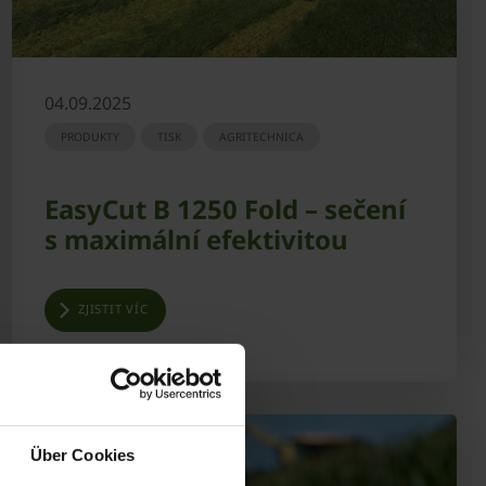
04.09.2025
PRODUKTY
TISK
AGRITECHNICA
EasyCut B 1250 Fold – sečení
s maximální efektivitou
ZJISTIT VÍC
Über Cookies