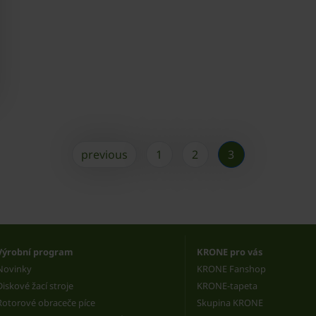
previous
1
2
3
Výrobní program
KRONE pro vás
Novinky
KRONE Fanshop
Diskové žací stroje
KRONE-tapeta
Rotorové obraceče píce
Skupina KRONE