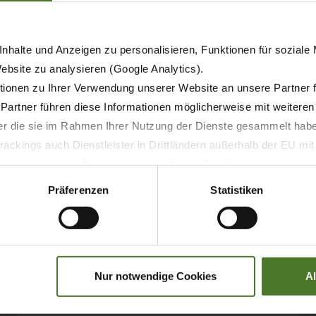
nhalte und Anzeigen zu personalisieren, Funktionen für soziale
Website zu analysieren (Google Analytics).
ionen zu Ihrer Verwendung unserer Website an unsere Partner 
 Partner führen diese Informationen möglicherweise mit weitere
der die sie im Rahmen Ihrer Nutzung der Dienste gesammelt hab
04.09.2025
ackings auch Dienstleister in Drittländern außerhalb der EU mi
 wodurch das Risiko von behördlichen Zugriffen bzw. von Kontro
TISK
PRODUKTY
AGRITECHNICA
Präferenzen
Statistiken
RONE Swadro BaleTrain TC
880 Pro: shrnování a lisování
v jedné operaci
Nur notwendige Cookies
A
ZJISTIT VÍC