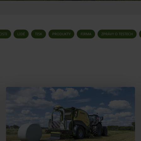
OSTI
LIDÉ
TISK
PRODUKTY
FIRMA
ZPRÁVY O TESTECH