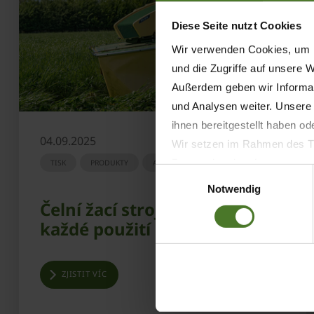
Diese Seite nutzt Cookies
Wir verwenden Cookies, um I
und die Zugriffe auf unsere 
Außerdem geben wir Informat
und Analysen weiter. Unsere
ihnen bereitgestellt haben o
04.09.2025
Wir setzen im Rahmen des Tr
Datenschutzbestimmungen ein,
TISK
PRODUKTY
AGRITECHNICA
Einwilligungsauswahl
Daten bestehen kann.
Notwendig
Datenschutzhinweise
Čelní žací stroje vhodné pro
Impressum
každé použití
ZJISTIT VÍC