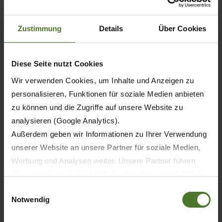
ZJISTIT VÍC
Zustimmung
Details
Über Cookies
Diese Seite nutzt Cookies
Wir verwenden Cookies, um Inhalte und Anzeigen zu
personalisieren, Funktionen für soziale Medien anbieten
zu können und die Zugriffe auf unsere Website zu
analysieren (Google Analytics).
Außerdem geben wir Informationen zu Ihrer Verwendung
unserer Website an unsere Partner für soziale Medien,
Werbung und Analysen weiter. Unsere Partner führen
diese Informationen möglicherweise mit weiteren Daten
zusammen, die Sie ihnen bereitgestellt haben oder die
Einwilligungsauswahl
04.09.2025
Notwendig
sie im Rahmen Ihrer Nutzung der Dienste gesammelt
PRODUKTY
TISK
haben.