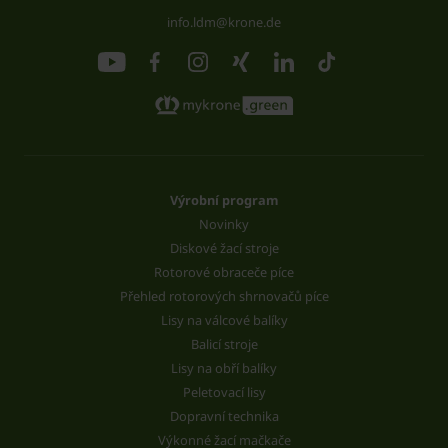
info.ldm@krone.de
Výrobní program
Novinky
Diskové žací stroje
Rotorové obraceče píce
Přehled rotorových shrnovačů píce
Lisy na válcové balíky
Balicí stroje
Lisy na obří balíky
Peletovací lisy
Dopravní technika
Výkonné žací mačkače