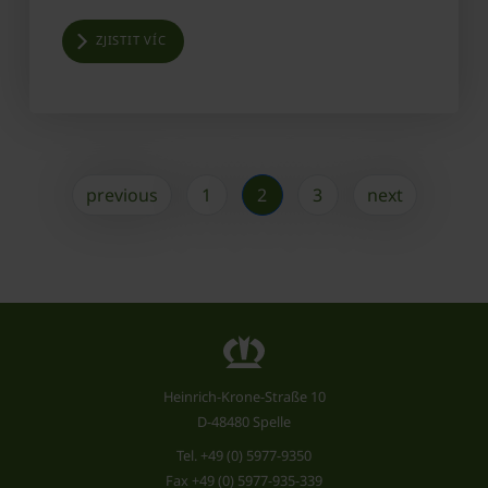
ZJISTIT VÍC
previous
1
2
3
next
Heinrich-Krone-Straße 10
D-48480 Spelle
Tel.
+49 (0) 5977-9350
Fax +49 (0) 5977-935-339