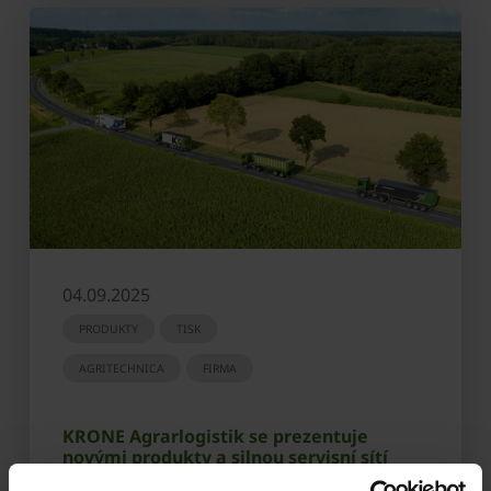
04.09.2025
PRODUKTY
TISK
AGRITECHNICA
FIRMA
KRONE Agrarlogistik se prezentuje
novými produkty a silnou servisní sítí